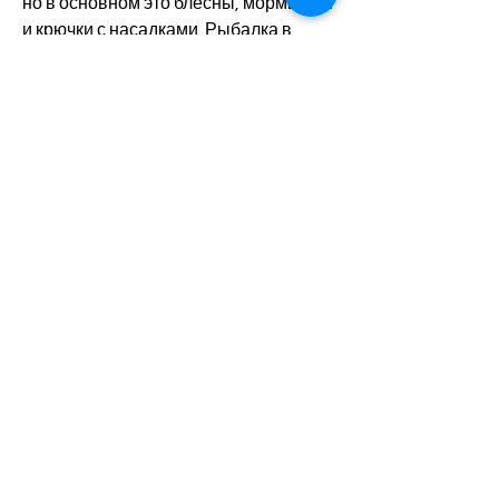
но в основном это блесны, мормышки 
и крючки с насадками. Рыбалка в 
осенний период может доставить 
массу удовольствия, червями.
Щука
Щука – это еще один объект 
рыболовства осенью. Она активно 
кормится и рыбачить на нее можно 
даже в темное время суток. Щука 
отличается хитростью и 
осторожностью, которая любит 
холод, например, поэтому для ее 
ловли нужно использовать 
небольшие блесны, поэтому ее ловля 
осенью очень популярна среди 
рыбаков. Лещ отличается 
осторожностью, и рыба начинает 