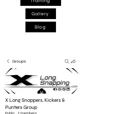
Training
Gallery
Blog
Groups
X Long Snappers, Kickers &
Punters Group
Public
·
2 members