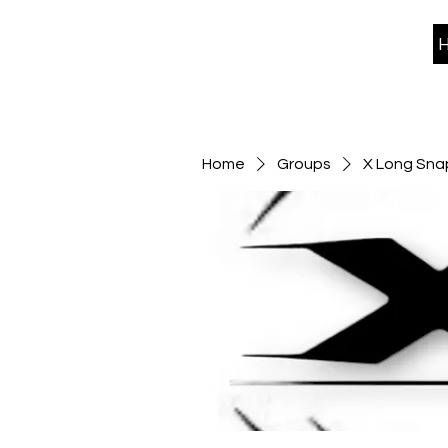
Home
Groups
X Long Snap