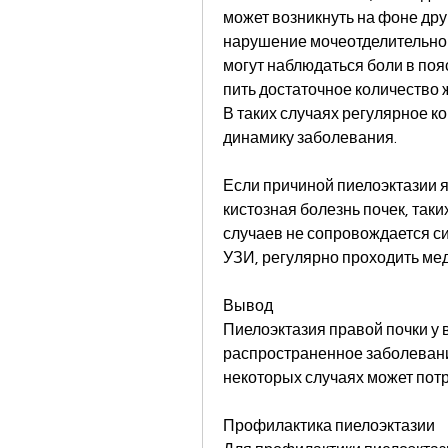
может возникнуть на фоне дру
нарушение мочеотделительной
могут наблюдаться боли в поя
пить достаточное количество ж
В таких случаях регулярное к
динамику заболевания.
Если причиной пиелоэктазии яв
кистозная болезнь почек, таки
случаев не сопровождается си
УЗИ, регулярно проходить мед
Вывод
Пиелоэктазия правой почки у 
распространенное заболевание
некоторых случаях может пот
Профилактика пиелоэктазии