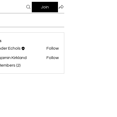
Join
s
der Echols
Follow
jamin Kirkland
Follow
Members (2)