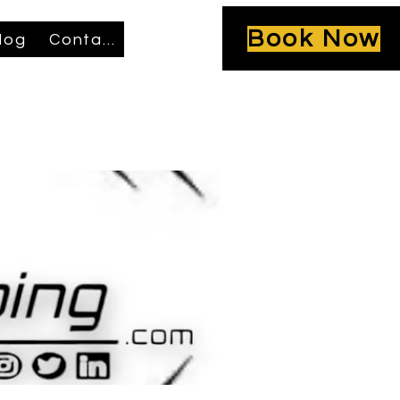
Book Now
log
Contact