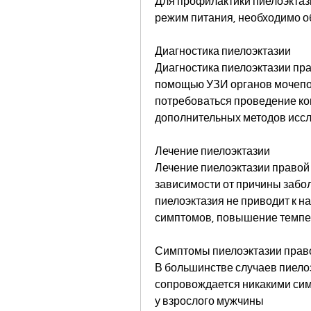
Для профилактики пиелоэктаз
режим питания, необходимо об
Диагностика пиелоэктазии
Диагностика пиелоэктазии пра
помощью УЗИ органов мочепол
потребоваться проведение ком
дополнительных методов исс
Лечение пиелоэктазии
Лечение пиелоэктазии правой 
зависимости от причины забол
пиелоэктазия не приводит к н
симптомов, повышение темпер
Симптомы пиелоэктазии прав
В большинстве случаев пиелоэ
сопровождается никакими сим
у взрослого мужчины