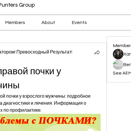
 Punters Group
Members
About
Events
Member
тором! Превосходный Результат!
Xan
Ben
равой почки у 
See All 
чины
й почки у взрослого мужчины: подробное 
 диагностики и лечения. Информация о 
х по профилактике.