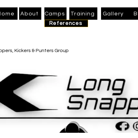
Home
About
Camps
Training
Gallery
B
References
pers, Kickers & Punters Group