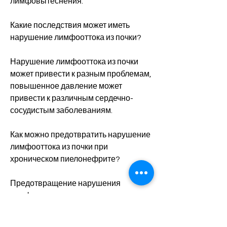
лимфовытеснения.
Какие последствия может иметь 
нарушение лимфооттока из почки?
Нарушение лимфооттока из почки 
может привести к разным проблемам, 
повышенное давление может 
привести к различным сердечно-
сосудистым заболеваниям.
Как можно предотвратить нарушение 
лимфооттока из почки при 
хроническом пиелонефрите?
Предотвращение нарушения 
лимфооттока из почки при 
хроническом пиелонефрите может 
быть достигнуто путем правильного 