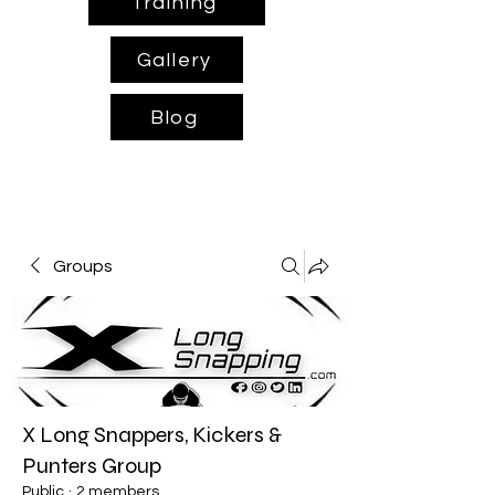
Training
Gallery
Blog
Groups
X Long Snappers, Kickers &
Punters Group
Public
·
2 members